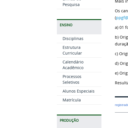
Mais i
Pesquisa
Os can
(
ppgf@
ENSINO
a) 01 f
b) Ori
Disciplinas
duraçã
Estrutura
Curricular
c) Orig
Calendário
d) Orig
Acadêmico
e) Ori
Processos
Seletivos
Result
Alunos Especiais
Matrícula
registra
PRODUÇÃO