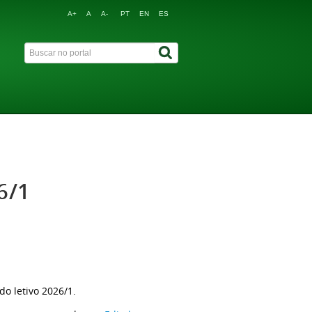
A+
A
A-
PT
EN
ES
6/1
do letivo 2026/1.