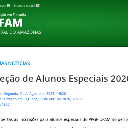
 busca
3
Ir para o rodapé
4
ão em Filosofia
UFAM
DERAL DO AMAZONAS
MAS NOTÍCIAS
leção de Alunos Especiais 202
do: Segunda, 04 de Agosto de 2025, 14h28
atualização em Segunda, 13 de Abril de 2026, 07h59
: 1357
abertas as inscrições para alunos especiais do PPGF-UFAM no perío