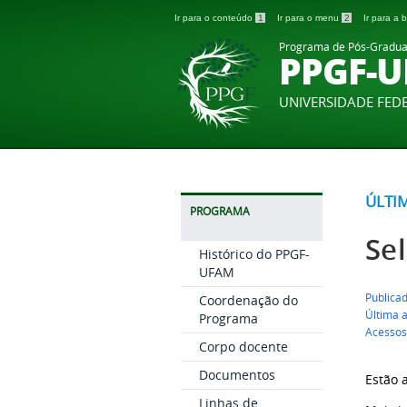
Ir para o conteúdo
1
Ir para o menu
2
Ir para a
Programa de Pós-Graduaç
PPGF-
UNIVERSIDADE FE
ÚLTI
PROGRAMA
Se
Histórico do PPGF-
UFAM
Publica
Coordenação do
Última 
Programa
Acessos
Corpo docente
Documentos
Estão 
Linhas de